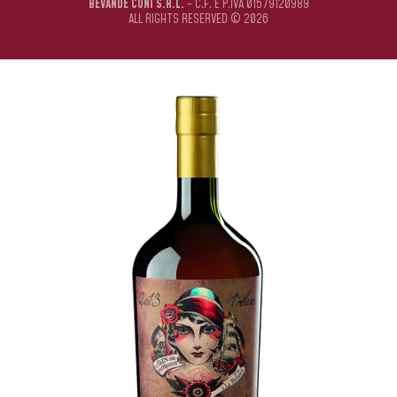
BEVANDE CUNI S.R.L.
- C.F. E P.IVA 01579120989
ALL RIGHTS RESERVED © 2026