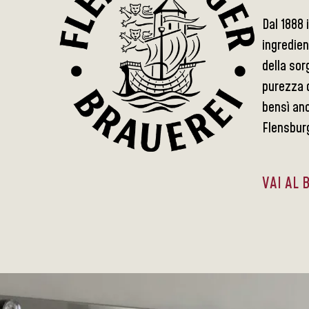
Dal 1888 
ingredien
della sor
purezza d
bensì anc
Flensbur
VAI AL 