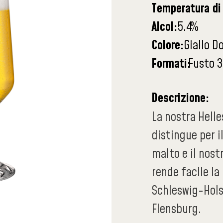
Temperatura di 
Alcol:
5.4
%
Colore:
Giallo D
Formati:
Fusto 3
Descrizione:
La nostra Helle
distingue per i
malto e il nost
rende facile la
Schleswig-Holst
Flensburg.