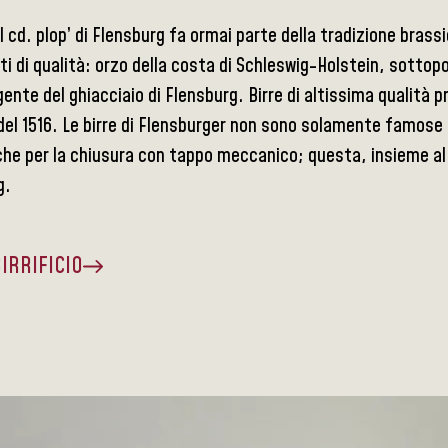
il cd. plop’ di Flensburg fa ormai parte della tradizione bras
ti di qualità: orzo della costa di Schleswig-Holstein, sottop
gente del ghiacciaio di Flensburg. Birre di altissima qualit
el 1516. Le birre di Flensburger non sono solamente famose pe
he per la chiusura con tappo meccanico; questa, insieme al t
g.
BIRRIFICIO