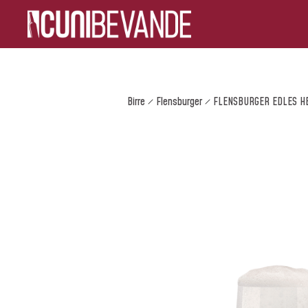
Birre
Flensburger
FLENSBURGER EDLES H