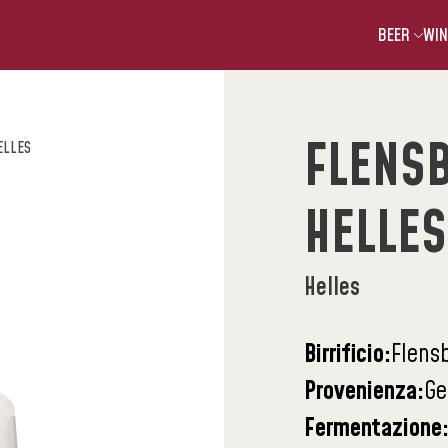
BEER
WIN
FLENS
ELLES
HELLES
Helles
Birrificio:
Flens
Provenienza:
Ge
Fermentazione