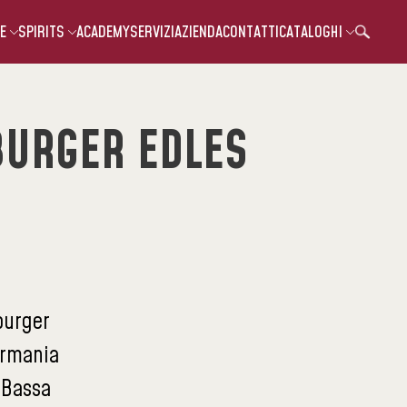
E
SPIRITS
ACADEMY
SERVIZI
AZIENDA
CONTATTI
CATALOGHI
BURGER EDLES
burger
rmania
:
Bassa