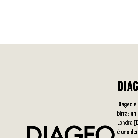
DIA
Diageo è 
birra: un
Londra (D
è uno dei