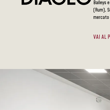
Baileys 
(Rum), Sm
mercato i
VAI AL