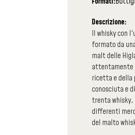
Formati:
Bottigl
Descrizione:
Il whisky con l
formato da una
malt delle Higl
attentamente g
ricetta e della
conosciuta e di
trenta whisky, 
differenti mer
del malto whisk