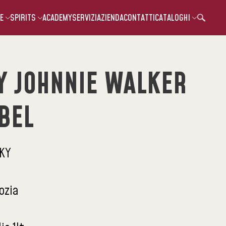
E
SPIRITS
ACADEMY
SERVIZI
AZIENDA
CONTATTI
CATALOGHI
Y JOHNNIE WALKER
BEL
KY
ozia