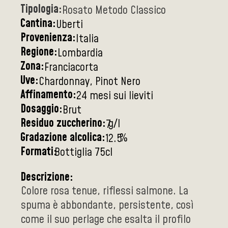
Tipologia:
Rosato Metodo Classico
Cantina:
Uberti
Provenienza:
Italia
Regione:
Lombardia
Zona:
Franciacorta
Uve:
Chardonnay, Pinot Nero
Affinamento:
24 mesi sui lieviti
Dosaggio:
Brut
Residuo zuccherino:
g/l
7
Gradazione alcolica:
%
12.5
Formati:
Bottiglia 75cl
Descrizione:
Colore rosa tenue, riflessi salmone. La
spuma è abbondante, persistente, così
come il suo perlage che esalta il profilo