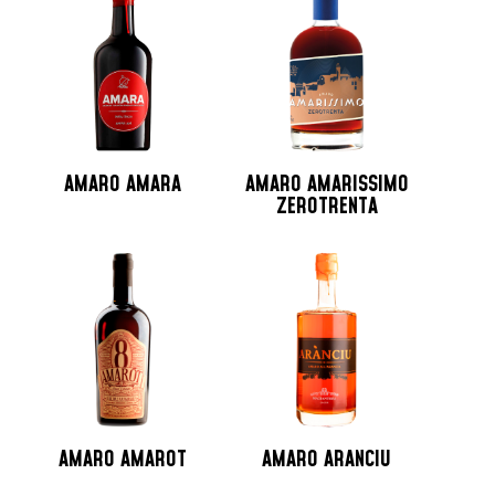
Jamaica
Lituania
Martinica
Messico
Monaco
Nicaragua
AMARO AMARA
AMARO AMARISSIMO
Norvegia
ZEROTRENTA
Nuova Zelanda
Olanda
Peru
Polonia
Portogallo
Repubblica Ceca
Repubblica Domenicana
Russia
AMARO AMAROT
AMARO ARANCIU
Santo Domingo