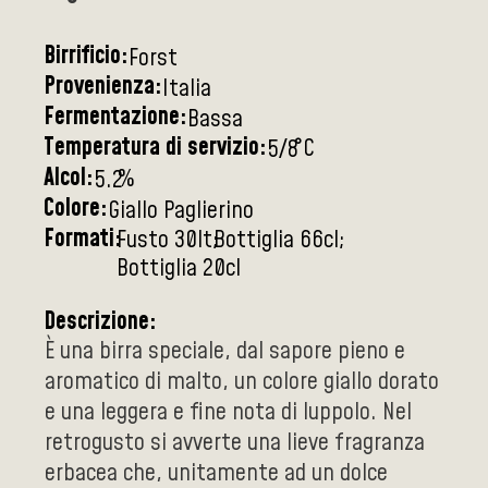
Birrificio:
Forst
Provenienza:
Italia
Fermentazione:
Bassa
Temperatura di servizio:
°C
5/8
Alcol:
%
5.2
Colore:
Giallo Paglierino
Formati:
Fusto 30lt
Bottiglia 66cl
Bottiglia 20cl
Descrizione:
È una birra speciale, dal sapore pieno e
aromatico di malto, un colore giallo dorato
e una leggera e fine nota di luppolo. Nel
retrogusto si avverte una lieve fragranza
erbacea che, unitamente ad un dolce