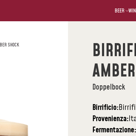
BEER
WIN
BIRRIF
MBER SHOCK
AMBER
Doppelbock
Birrificio:
Birrif
Provenienza:
It
Fermentazione