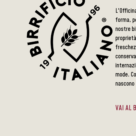
L'Officin
forma, pe
nostre bi
proprietà
freschez
conserva
internazi
mode. Con
nascono d
VAI AL 