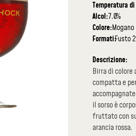
Temperatura di 
Alcol:
7.0
%
Colore:
Mogano
Formati:
Fusto 2
Descrizione:
Birra di color
compatta e per
accompagnate d
il sorso è cor
fruttato con su
arancia rossa.