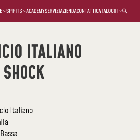
E
SPIRITS
ACADEMY
SERVIZI
AZIENDA
CONTATTI
CATALOGHI
ICIO ITALIANO
 SHOCK
icio Italiano
alia
:
Bassa