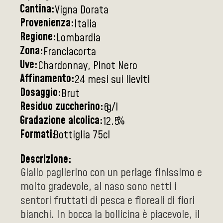
Cantina:
Vigna Dorata
Provenienza:
Italia
Regione:
Lombardia
Zona:
Franciacorta
Uve:
Chardonnay, Pinot Nero
Affinamento:
24 mesi sui lieviti
Dosaggio:
Brut
Residuo zuccherino:
g/l
6
Gradazione alcolica:
%
12.5
Formati:
Bottiglia 75cl
Descrizione:
Giallo paglierino con un perlage finissimo e
molto gradevole, al naso sono netti i
sentori fruttati di pesca e floreali di fiori
bianchi. In bocca la bollicina è piacevole, il