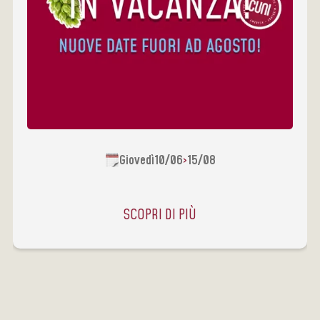
Giovedì
10
/
06
15
/
08
>
SCOPRI DI PIÙ