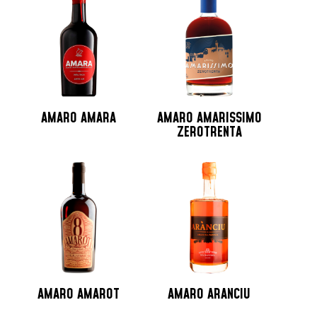
Jamaica
Lituania
Martinica
Messico
Monaco
Nicaragua
AMARO AMARA
AMARO AMARISSIMO
Norvegia
ZEROTRENTA
Nuova Zelanda
Olanda
Peru
Polonia
Portogallo
Repubblica Ceca
Repubblica Domenicana
Russia
AMARO AMAROT
AMARO ARANCIU
Santo Domingo