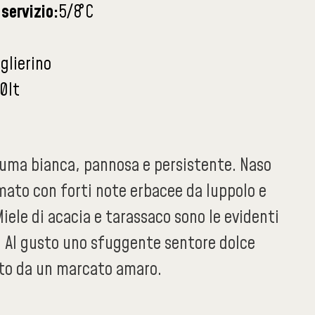
servizio:
5/8
°C
aglierino
0lt
iuma bianca, pannosa e persistente. Naso
mato con forti note erbacee da luppolo e
iele di acacia e tarassaco sono le evidenti
. Al gusto uno sfuggente sentore dolce
uito da un marcato amaro.