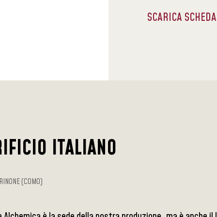
SCARICA SCHED
IFICIO ITALIANO
RINONE (COMO)
a Alchemica è la sede della nostra produzione, ma è anche il 