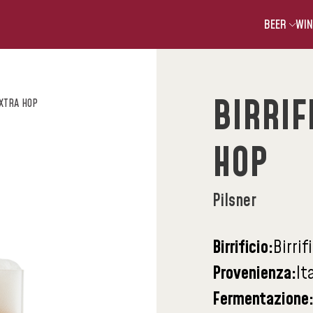
BEER
WIN
BIRRIF
EXTRA HOP
HOP
Pilsner
Birrificio:
Birrif
Provenienza:
It
Fermentazione