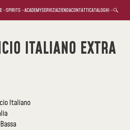
E
SPIRITS
ACADEMY
SERVIZI
AZIENDA
CONTATTI
CATALOGHI
ICIO ITALIANO EXTRA
icio Italiano
alia
:
Bassa