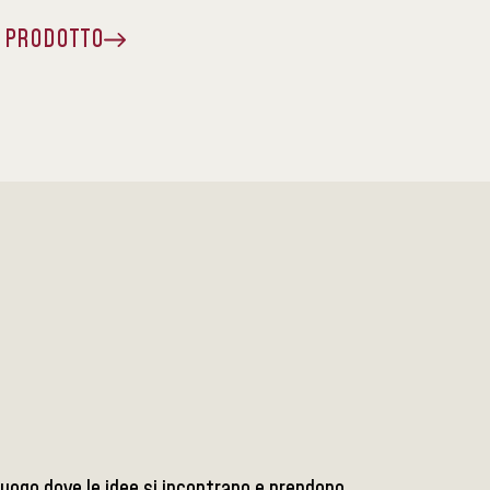
A PRODOTTO
luogo dove le idee si incontrano e prendono