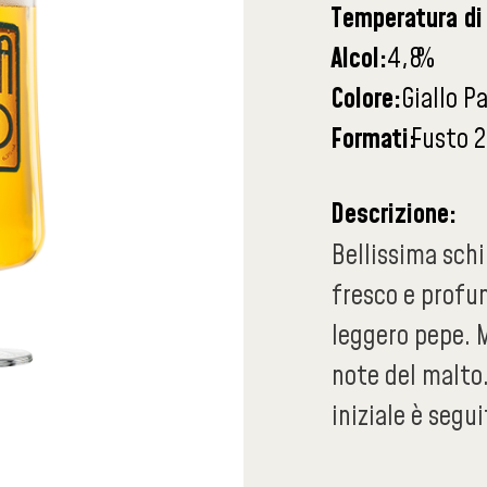
Temperatura di 
Alcol:
4,8
%
Colore:
Giallo P
Formati:
Fusto 2
Descrizione:
Bellissima sch
fresco e profu
leggero pepe. M
note del malto
iniziale è seg