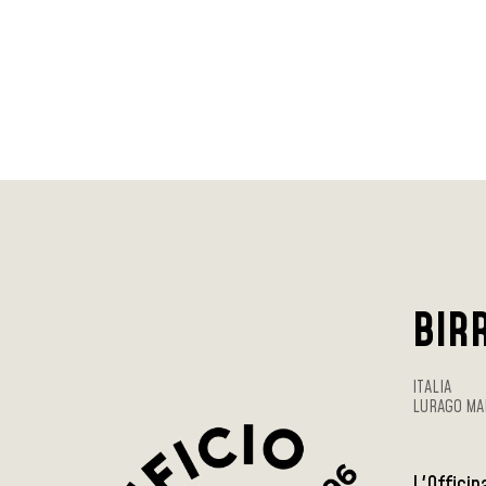
BIRR
ITALIA
LURAGO MA
L'Officin