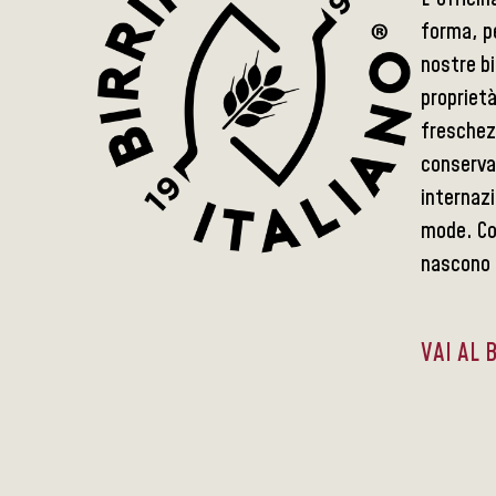
forma, pe
nostre bi
proprietà
freschez
conserva
internazi
mode. Con
nascono d
VAI AL 