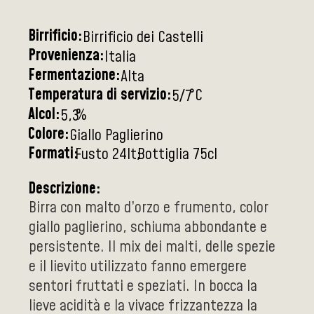
Birrificio:
Birrificio dei Castelli
Provenienza:
Italia
Fermentazione:
Alta
Temperatura di servizio:
°C
5/7
Alcol:
%
5,3
Colore:
Giallo Paglierino
Formati:
Fusto 24lt
Bottiglia 75cl
Descrizione:
Birra con malto d’orzo e frumento, color
giallo paglierino, schiuma abbondante e
persistente. Il mix dei malti, delle spezie
e il lievito utilizzato fanno emergere
sentori fruttati e speziati. In bocca la
lieve acidità e la vivace frizzantezza la