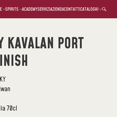
E
SPIRITS
ACADEMY
SERVIZI
AZIENDA
CONTATTI
CATALOGHI
Y KAVALAN PORT
INISH
KY
iwan
lia 70cl