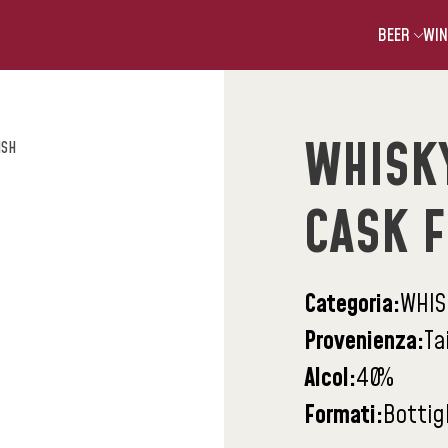
BEER
WIN
WHISK
ISH
CASK F
Categoria:
WHIS
Provenienza:
Ta
Alcol:
40
%
Formati:
Bottig