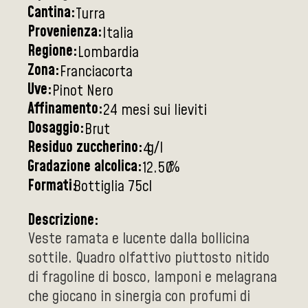
Cantina:
Turra
Provenienza:
Italia
Regione:
Lombardia
Zona:
Franciacorta
Uve:
Pinot Nero
Affinamento:
24 mesi sui lieviti
Dosaggio:
Brut
Residuo zuccherino:
g/l
4
Gradazione alcolica:
%
12.50
Formati:
Bottiglia 75cl
Descrizione:
Veste ramata e lucente dalla bollicina
sottile. Quadro olfattivo piuttosto nitido
di fragoline di bosco, lamponi e melagrana
che giocano in sinergia con profumi di