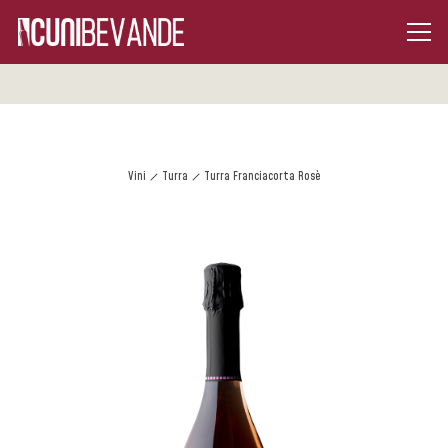
Vini
Turra
Turra Franciacorta Rosè