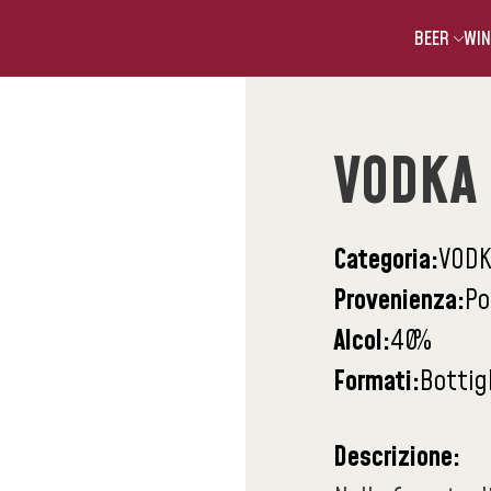
BEER
WIN
VODKA
Categoria:
VODK
Provenienza:
Po
Alcol:
40
%
Formati:
Bottigl
Descrizione: