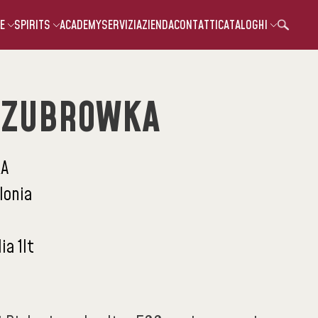
E
SPIRITS
ACADEMY
SERVIZI
AZIENDA
CONTATTI
CATALOGHI
 ZUBROWKA
A
lonia
ia 1lt