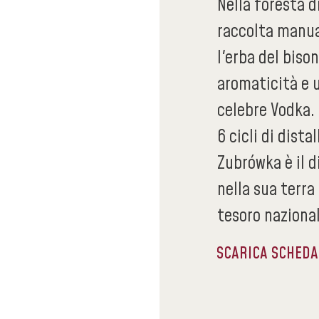
Nella foresta d
raccolta manua
l'erba del biso
aromaticità e u
celebre Vodka. 
6 cicli di dist
Zubrówka è il d
nella sua terra
tesoro naziona
SCARICA SCHED