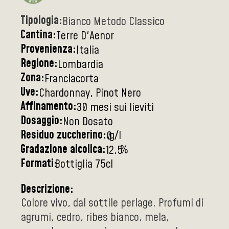
Tipologia:
Bianco Metodo Classico
Cantina:
Terre D'Aenor
Provenienza:
Italia
Regione:
Lombardia
Zona:
Franciacorta
Uve:
Chardonnay, Pinot Nero
Affinamento:
30 mesi sui lieviti
Dosaggio:
Non Dosato
Residuo zuccherino:
g/l
0
Gradazione alcolica:
%
12.5
Formati:
Bottiglia 75cl
Descrizione:
Colore vivo, dal sottile perlage. Profumi di
agrumi, cedro, ribes bianco, mela,