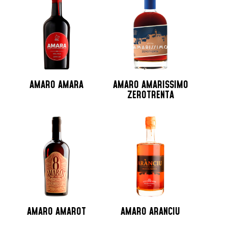
Jamaica
Lituania
Martinica
Messico
Monaco
Nicaragua
AMARO AMARA
AMARO AMARISSIMO
Norvegia
ZEROTRENTA
Nuova Zelanda
Olanda
Peru
Polonia
Portogallo
Repubblica Ceca
Repubblica Domenicana
Russia
AMARO AMAROT
AMARO ARANCIU
Santo Domingo