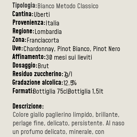
Tipologia:
Bianco Metodo Classico
Cantina:
Uberti
Provenienza:
Italia
Regione:
Lombardia
Zona:
Franciacorta
Uve:
Chardonnay, Pinot Bianco, Pinot Nero
Affinamento:
30 mesi sui lieviti
Dosaggio:
Brut
Residuo zuccherino:
g/l
7
Gradazione alcolica:
%
12.5
Formati:
Bottiglia 75cl
Bottiglia 1,5lt
Descrizione:
Colore giallo paglierino limpido, brillante,
perlage fine, delicato, persistente. Al naso
un profumo delicato, minerale, con