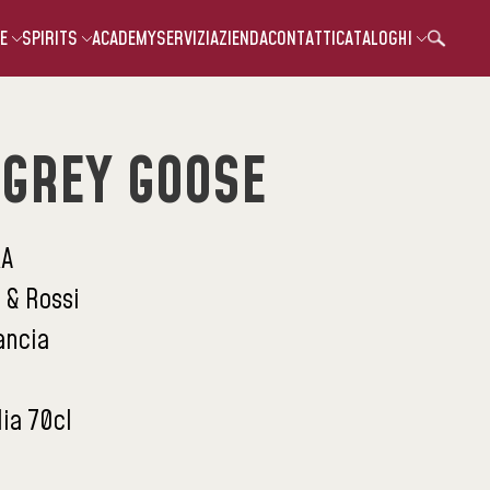
E
SPIRITS
ACADEMY
SERVIZI
AZIENDA
CONTATTI
CATALOGHI
 GREY GOOSE
A
 & Rossi
ancia
lia 70cl