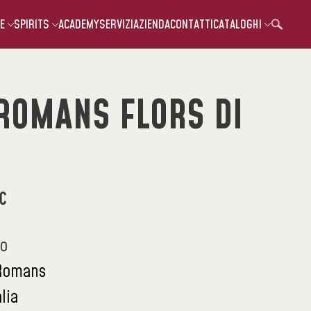
E
SPIRITS
ACADEMY
SERVIZI
AZIENDA
CONTATTI
CATALOGHI
 ROMANS FLORS DI
C
co
 Romans
alia