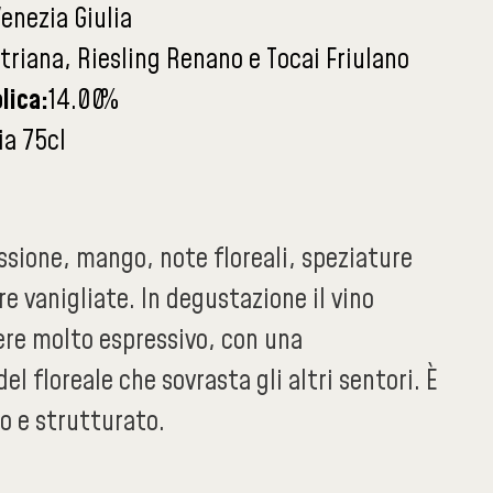
Venezia Giulia
striana, Riesling Renano e Tocai Friulano
lica:
14.00
%
ia 75cl
ssione, mango, note floreali, speziature
e vanigliate. In degustazione il vino
ere molto espressivo, con una
l floreale che sovrasta gli altri sentori. È
o e strutturato.