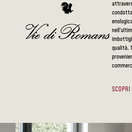
attravers
condotta 
enologica
nell’ulti
imbottigl
qualità, 
provenien
commerci
SCOPRI 