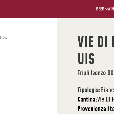
BEER
WIN
VIE DI
i Uis
UIS
Friuli Isonzo DO
Tipologia:
Bian
Cantina:
Vie Di
Provenienza:
It