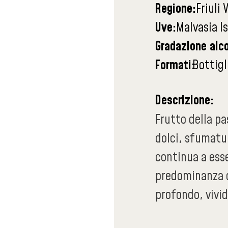
Regione:
Friuli 
Uve:
Malvasia I
Gradazione alco
Formati:
Bottigl
Descrizione:
Frutto della pa
dolci, sfumatur
continua a ess
predominanza de
profondo, vivid