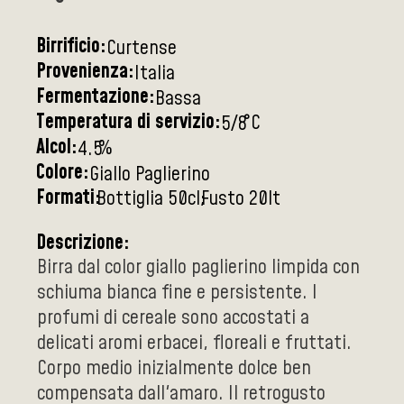
Birrificio:
Curtense
Provenienza:
Italia
Fermentazione:
Bassa
Temperatura di servizio:
°C
5/8
Alcol:
%
4.5
Colore:
Giallo Paglierino
Formati:
Bottiglia 50cl
Fusto 20lt
Descrizione:
Birra dal color giallo paglierino limpida con
schiuma bianca fine e persistente. I
profumi di cereale sono accostati a
delicati aromi erbacei, floreali e fruttati.
Corpo medio inizialmente dolce ben
compensata dall'amaro. Il retrogusto