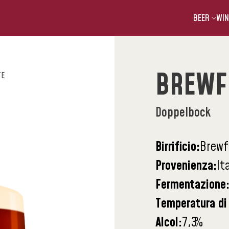
BEER
WIN
BREWFI
TE
Doppelbock
Birrificio:
Brewf
Provenienza:
It
Fermentazione
Temperatura di 
Alcol:
7,3
%