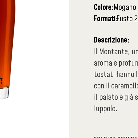
Colore:
Mogano
Formati:
Fusto 2
Descrizione:
Il Montante, u
aroma e profum
tostati hanno l
con il caramel
il palato è già 
luppolo.