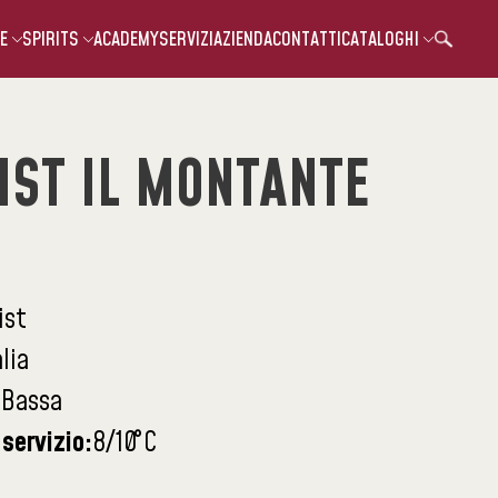
E
SPIRITS
ACADEMY
SERVIZI
AZIENDA
CONTATTI
CATALOGHI
ST IL MONTANTE
ist
alia
:
Bassa
servizio:
8/10
°C