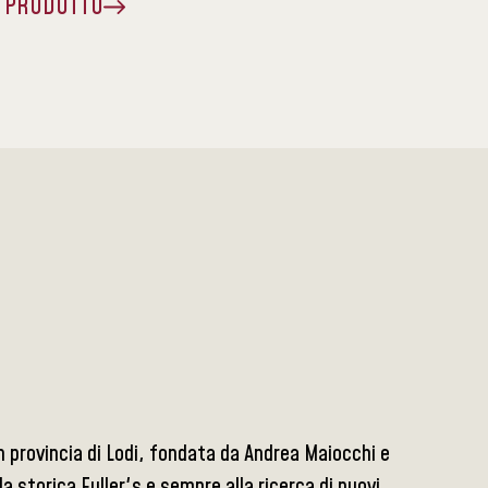
A PRODOTTO
in provincia di Lodi, fondata da Andrea Maiocchi e
la storica Fuller's e sempre alla ricerca di nuovi