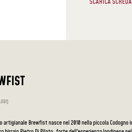
SCARICA SCHED
WFIST
LODI)
icio artigianale Brewfist nasce nel 2010 nella piccola Codogno 
o birraio Pietro Di Pilato, forte dell'esperienza londinese nel