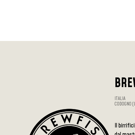
BRE
ITALIA
CODOGNO (
Il birrif
dal mastr