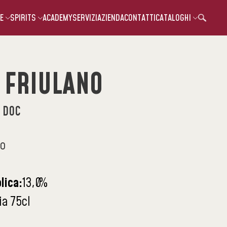
E
SPIRITS
ACADEMY
SERVIZI
AZIENDA
CONTATTI
CATALOGHI
 FRIULANO
o DOC
co
lica:
13,0
%
ia 75cl