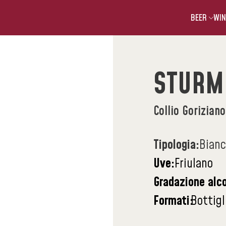
BEER
WIN
STURM
Collio Gorizian
Tipologia:
Bian
Uve:
Friulano
Gradazione alco
Formati:
Bottigl