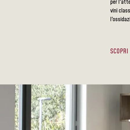
per l'att
vini clas
l'ossidaz
SCOPRI 