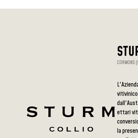
STU
CORMONS (
L'Azienda
vitivinic
dall'Aust
ettari vi
conversio
la presen