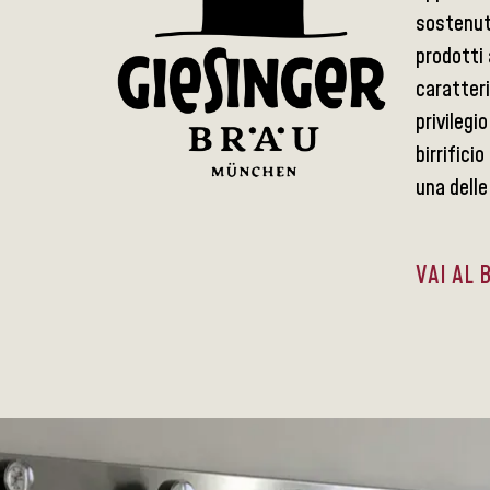
sostenuto
prodotti 
caratteri
privilegi
birrifici
una delle
VAI AL 