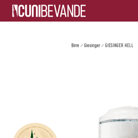
Birre
Giesinger
GIESINGER HELL