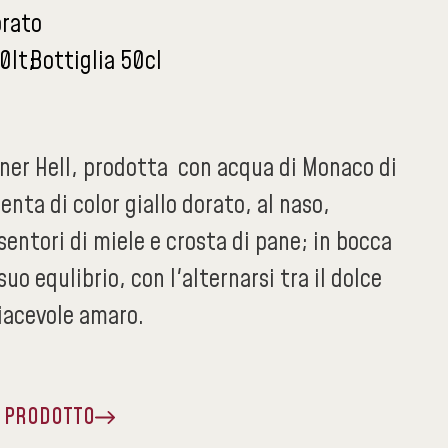
orato
0lt
Bottiglia 50cl
ner Hell, prodotta con acqua di Monaco di
enta di color giallo dorato, al naso,
entori di miele e crosta di pane; in bocca
suo equlibrio, con l'alternarsi tra il dolce
piacevole amaro.
A PRODOTTO