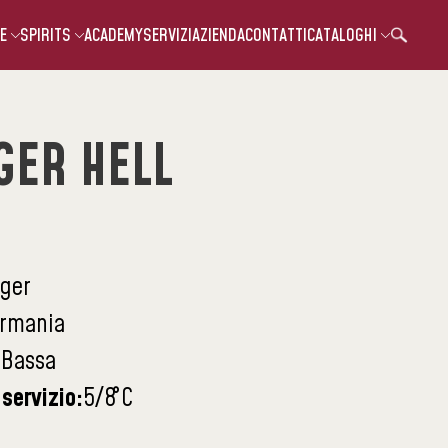
E
SPIRITS
ACADEMY
SERVIZI
AZIENDA
CONTATTI
CATALOGHI
GER HELL
nger
rmania
:
Bassa
servizio:
5/8
°C