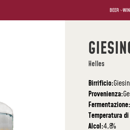
BEER
WIN
GIESIN
Helles
Birrificio:
Giesi
Provenienza:
Ge
Fermentazione
Temperatura di 
Alcol:
4,8
%