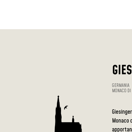
GIE
GERMANIA
MONACO DI 
Giesinger
Monaco di
apportand