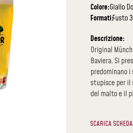
Colore:
Giallo D
Formati:
Fusto 3
Descrizione:
Original Münch
Baviera. Si pres
predominano i s
stupisce per il 
del malto e il 
SCARICA SCHED