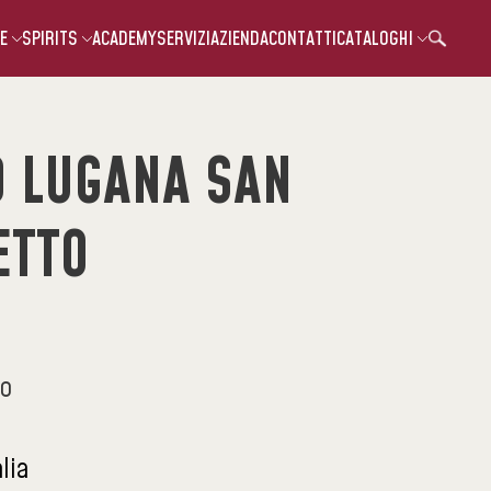
E
SPIRITS
ACADEMY
SERVIZI
AZIENDA
CONTATTI
CATALOGHI
O LUGANA SAN
ETTO
co
alia