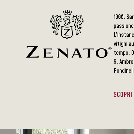
1960, San
passione 
L’instanc
vitigni a
tempo. Og
S. Ambrog
Rondinell
SCOPRI 