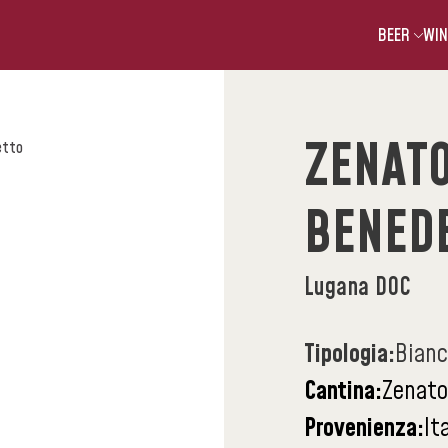
BEER
WIN
ZENAT
etto
BENED
Lugana DOC
Tipologia:
Bian
Cantina:
Zenato
Provenienza:
It