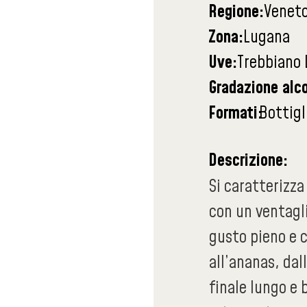
Regione:
Venet
Zona:
Lugana
Uve:
Trebbiano 
Gradazione alco
Formati:
Bottigl
Descrizione:
Si caratterizza
con un ventagli
gusto pieno e 
all’ananas, dal
finale lungo e 