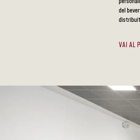
personali
del bever
distribui
VAI AL