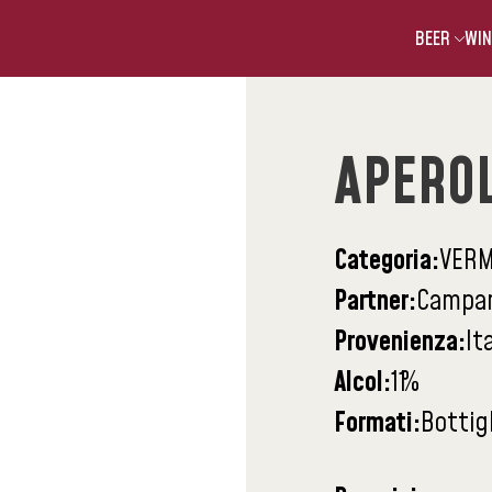
BEER
WIN
APERO
Categoria:
VERM
Partner:
Campar
Provenienza:
It
Alcol:
11
%
Formati:
Bottigl