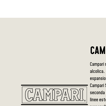
CAM
Campari 
alcolica.
espansion
Campari S
seconda m
linee es