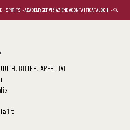
E
SPIRITS
ACADEMY
SERVIZI
AZIENDA
CONTATTI
CATALOGHI
L
OUTH, BITTER, APERITIVI
i
alia
ia 1lt