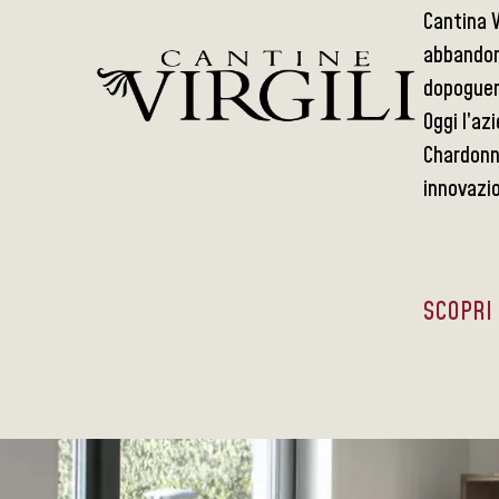
Cantina V
abbandon
dopoguerr
Oggi l’az
Chardonn
innovazi
SCOPRI 