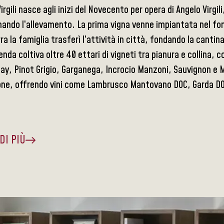
irgili nasce agli inizi del Novecento per opera di Angelo Virgili
ando l’allevamento. La prima vigna venne impiantata nel fond
a la famiglia trasferì l’attività in città, fondando la canti
ienda coltiva oltre 40 ettari di vigneti tra pianura e collin
ay, Pinot Grigio, Garganega, Incrocio Manzoni, Sauvignon e 
one, offrendo vini come Lambrusco Mantovano DOC, Garda DO
DI PIÙ