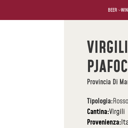
BEER
WIN
VIRGIL
PJAFOC
Provincia Di Ma
Tipologia:
Rosso
Cantina:
Virgili
Provenienza:
It