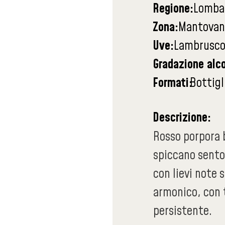
Regione:
Lomba
Zona:
Mantovan
Uve:
Lambrusco 
Gradazione alco
Formati:
Bottigl
Descrizione:
Rosso porpora b
spiccano sentor
con lievi note 
armonico, con t
persistente.