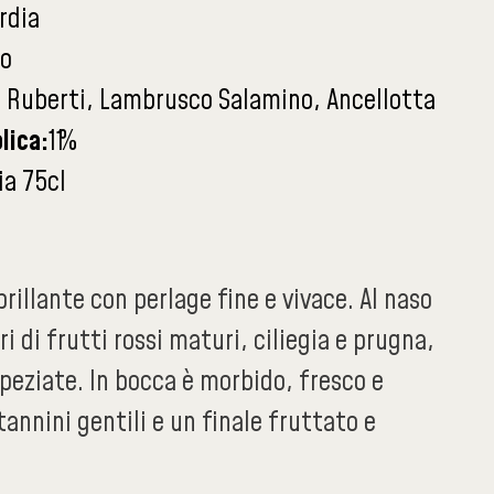
rdia
o
Ruberti, Lambrusco Salamino, Ancellotta
lica:
11
%
ia 75cl
rillante con perlage fine e vivace. Al naso
i di frutti rossi maturi, ciliegia e prugna,
speziate. In bocca è morbido, fresco e
annini gentili e un finale fruttato e