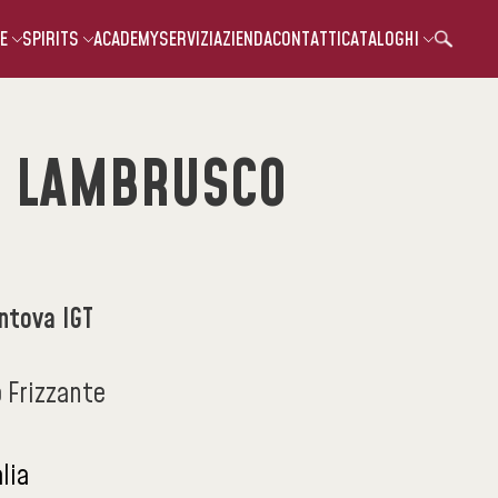
E
SPIRITS
ACADEMY
SERVIZI
AZIENDA
CONTATTI
CATALOGHI
I LAMBRUSCO
ntova IGT
 Frizzante
alia