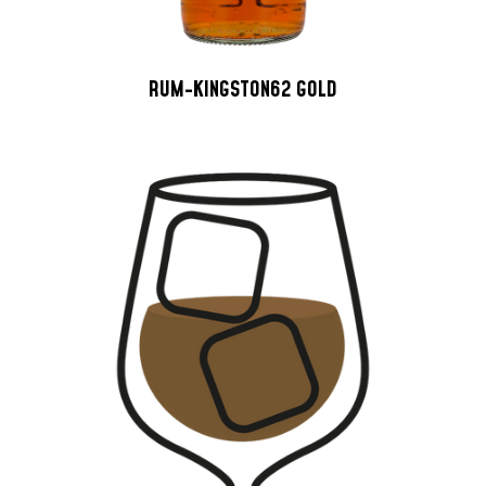
RUM-KINGSTON62 GOLD