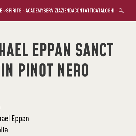
E
SPIRITS
ACADEMY
SERVIZI
AZIENDA
CONTATTI
CATALOGHI
HAEL EPPAN SANCT
IN PINOT NERO
o
hael Eppan
alia