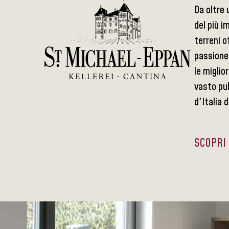
Da oltre 
del più i
terreni o
passione 
le miglio
vasto pub
d'Italia 
SCOPRI 