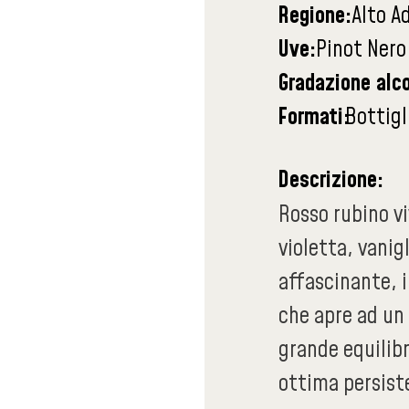
Regione:
Alto A
Uve:
Pinot Nero
Gradazione alco
Formati:
Bottigl
Descrizione:
Rosso rubino viv
violetta, vanig
affascinante, 
che apre ad un
grande equilibr
ottima persist