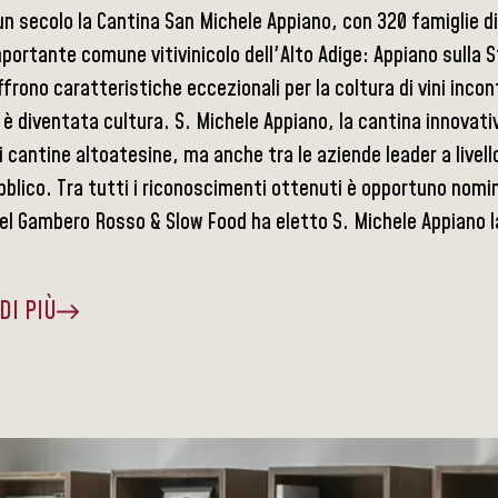
un secolo la Cantina San Michele Appiano, con 320 famiglie di v
mportante comune vitivinicolo dell'Alto Adige: Appiano sulla St
ffrono caratteristiche eccezionali per la coltura di vini in
è diventata cultura. S. Michele Appiano, la cantina innovativ
ri cantine altoatesine, ma anche tra le aziende leader a livel
blico. Tra tutti i riconoscimenti ottenuti è opportuno nominar
del Gambero Rosso & Slow Food ha eletto S. Michele Appiano la
DI PIÙ