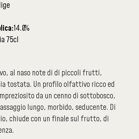
dige
lica:
14.0
%
ia 75cl
o, al naso note di di piccoli frutti,
lia tostata. Un profilo olfattivo ricco ed
impreziosito da un cenno di sottobosco,
 assaggio lungo, morbido, seducente. Di
io, chiude con un finale sul frutto, di
enza.