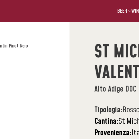
BEER
WIN
ST MIC
ntin Pinot Nero
VALENT
Alto Adige DOC
Tipologia:
Ross
Cantina:
St Mic
Provenienza:
It