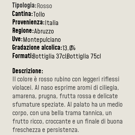
Tipologia:
Rosso
Cantina:
Tollo
Provenienza:
Italia
Regione:
Abruzzo
Uve:
Montepulciano
Gradazione alcolica:
%
13.0
Formati:
Bottiglia 37cl
Bottiglia 75cl
Descrizione:
Il colore è rosso rubino con leggeri riflessi
violacei. Al naso esprime aromi di ciliegia,
amarena, prugna, frutta rossa e delicate
sfumature speziate. Al palato ha un medio
corpo, con una bella trama tannica, un
frutto ricco, croccante e un finale di buona
freschezza e persistenza.