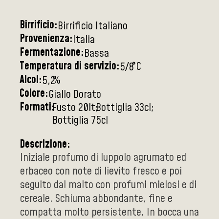
Birrificio:
Birrificio Italiano
Provenienza:
Italia
Fermentazione:
Bassa
Temperatura di servizio:
°C
5/8
Alcol:
%
5,2
Colore:
Giallo Dorato
Formati:
Fusto 20lt
Bottiglia 33cl
Bottiglia 75cl
Descrizione:
Iniziale profumo di luppolo agrumato ed
erbaceo con note di lievito fresco e poi
seguito dal malto con profumi mielosi e di
cereale. Schiuma abbondante, fine e
compatta molto persistente. In bocca una