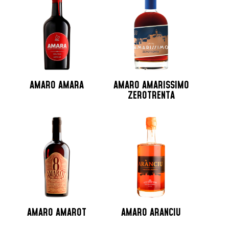
Jamaica
Lituania
Martinica
Messico
Monaco
Nicaragua
AMARO AMARA
AMARO AMARISSIMO
Norvegia
ZEROTRENTA
Nuova Zelanda
Olanda
Peru
Polonia
Portogallo
Repubblica Ceca
Repubblica Domenicana
Russia
AMARO AMAROT
AMARO ARANCIU
Santo Domingo