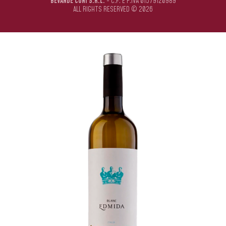
BEVANDE CUNI S.R.L.
- C.F. E P.IVA 01579120989
ALL RIGHTS RESERVED © 2026