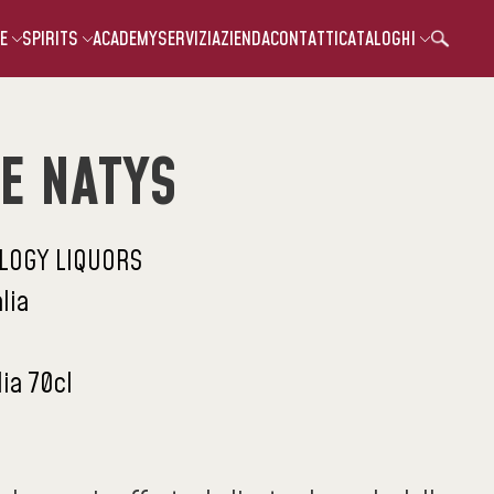
E
SPIRITS
ACADEMY
SERVIZI
AZIENDA
CONTATTI
CATALOGHI
E NATYS
LOGY LIQUORS
alia
lia 70cl