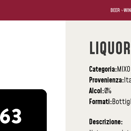
BEER
WIN
LIQUOR
Categoria:
MIXO
Provenienza:
It
Alcol:
0
%
Formati:
Bottig
Descrizione: