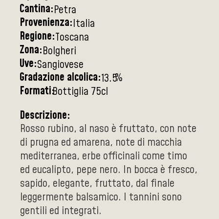
Cantina:
Petra
Provenienza:
Italia
Regione:
Toscana
Zona:
Bolgheri
Uve:
Sangiovese
Gradazione alcolica:
%
13.5
Formati:
Bottiglia 75cl
Descrizione:
Rosso rubino, al naso è fruttato, con note
di prugna ed amarena, note di macchia
mediterranea, erbe officinali come timo
ed eucalipto, pepe nero. In bocca è fresco,
sapido, elegante, fruttato, dal finale
leggermente balsamico. I tannini sono
gentili ed integrati.