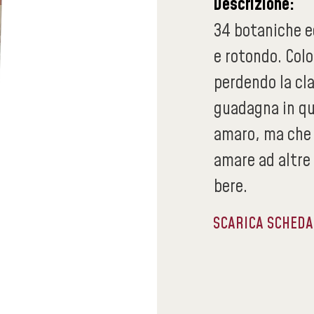
Descrizione:
34 botaniche e
e rotondo. Colo
perdendo la cl
guadagna in qua
amaro, ma che
amare ad altre 
bere.
SCARICA SCHED