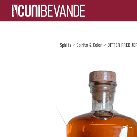
Spirits
Spirits & Colori
BITTER FRED JE