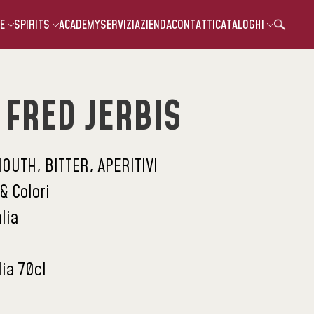
E
SPIRITS
ACADEMY
SERVIZI
AZIENDA
CONTATTI
CATALOGHI
 FRED JERBIS
OUTH, BITTER, APERITIVI
 & Colori
alia
lia 70cl