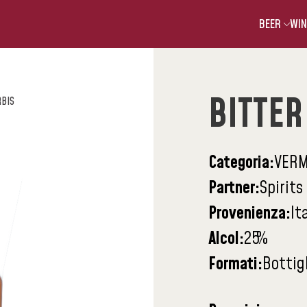
BEER
WIN
BITTER
RBIS
Categoria:
VERM
Partner:
Spirits
Provenienza:
It
Alcol:
25
%
Formati:
Bottig