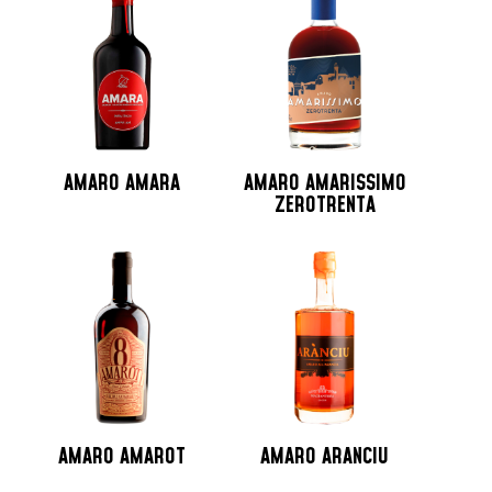
Jamaica
Lituania
Martinica
Messico
Monaco
Nicaragua
AMARO AMARA
AMARO AMARISSIMO
Norvegia
ZEROTRENTA
Nuova Zelanda
Olanda
Peru
Polonia
Portogallo
Repubblica Ceca
Repubblica Domenicana
Russia
AMARO AMAROT
AMARO ARANCIU
Santo Domingo