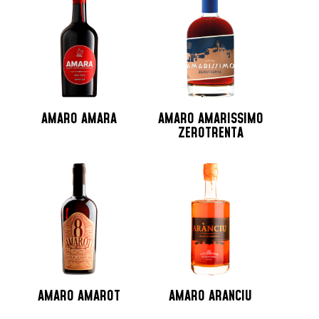
Jamaica
Lituania
Martinica
Messico
Monaco
Nicaragua
AMARO AMARA
AMARO AMARISSIMO
Norvegia
ZEROTRENTA
Nuova Zelanda
Olanda
Peru
Polonia
Portogallo
Repubblica Ceca
Repubblica Domenicana
Russia
AMARO AMAROT
AMARO ARANCIU
Santo Domingo