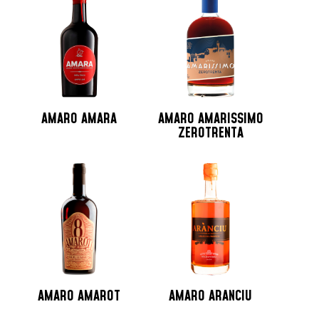
Jamaica
Lituania
Martinica
Messico
Monaco
Nicaragua
AMARO AMARA
AMARO AMARISSIMO
Norvegia
ZEROTRENTA
Nuova Zelanda
Olanda
Peru
Polonia
Portogallo
Repubblica Ceca
Repubblica Domenicana
Russia
AMARO AMAROT
AMARO ARANCIU
Santo Domingo