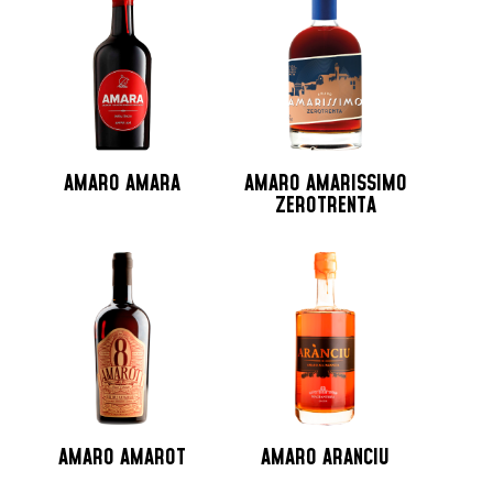
Jamaica
Lituania
Martinica
Messico
Monaco
Nicaragua
AMARO AMARA
AMARO AMARISSIMO
Norvegia
ZEROTRENTA
Nuova Zelanda
Olanda
Peru
Polonia
Portogallo
Repubblica Ceca
Repubblica Domenicana
Russia
AMARO AMAROT
AMARO ARANCIU
Santo Domingo