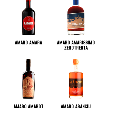
Jamaica
Lituania
Martinica
Messico
Monaco
Nicaragua
AMARO AMARA
AMARO AMARISSIMO
Norvegia
ZEROTRENTA
Nuova Zelanda
Olanda
Peru
Polonia
Portogallo
Repubblica Ceca
Repubblica Domenicana
Russia
AMARO AMAROT
AMARO ARANCIU
Santo Domingo