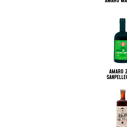
AMARO MA
Trinidad & Tobago
Ungheria
USA
Venezuela
AMARO 
SANPELLE