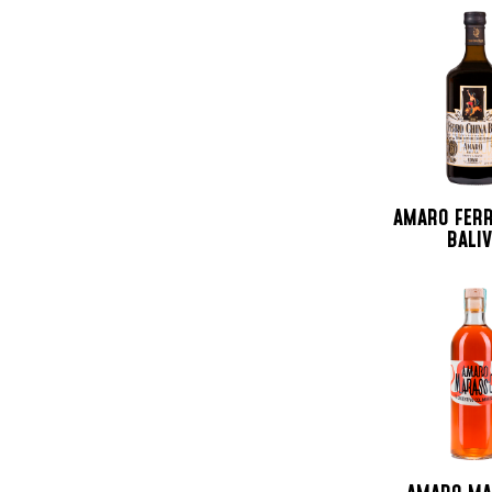
Nuova Zelanda
Olanda
Peru
Polonia
Portogallo
Repubblica Ceca
Repubblica Domenicana
AMARO FERR
Russia
BALI
Santo Domingo
Scozia
Spagna
Sud Africa
Svezia
Svizzera
Taiwan
Trinidad e Tobago