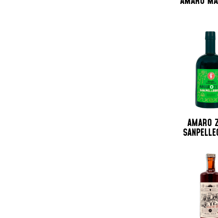
AMARO MA
Trinidad & Tobago
Ungheria
USA
Venezuela
AMARO 
SANPELLE