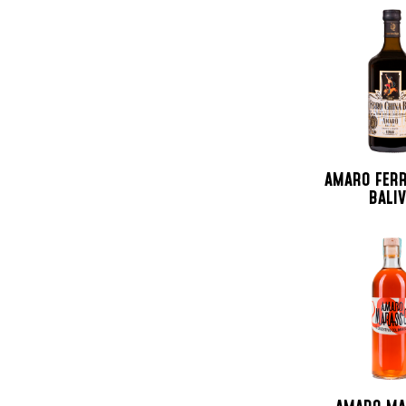
Nuova Zelanda
Olanda
Peru
Polonia
Portogallo
Repubblica Ceca
Repubblica Domenicana
AMARO FERR
Russia
BALI
Santo Domingo
Scozia
Spagna
Sud Africa
Svezia
Svizzera
Taiwan
Trinidad e Tobago