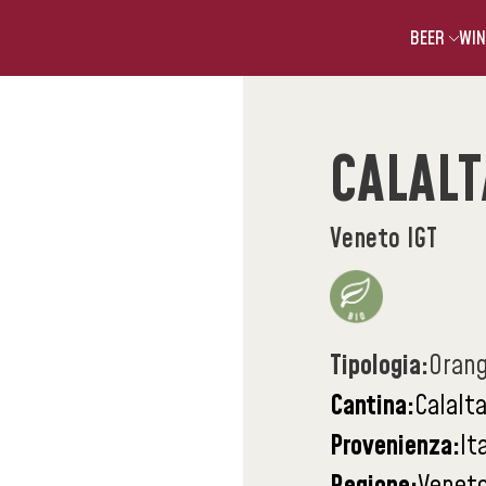
BEER
WIN
CALALT
Veneto IGT
Tipologia:
Oran
Cantina:
Calalt
Provenienza:
It