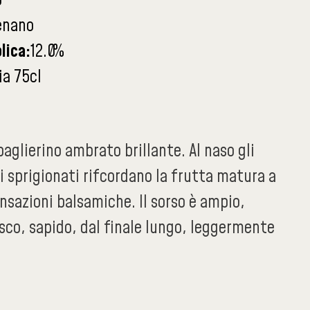
o
enano
lica:
12.0
%
ia 75cl
 paglierino ambrato brillante. Al naso gli
 sprigionati rifcordano la frutta matura a
ensazioni balsamiche. Il sorso è ampio,
sco, sapido, dal finale lungo, leggermente