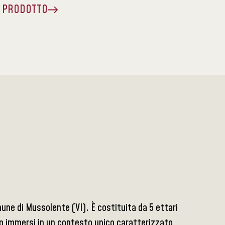
A PRODOTTO
mune di Mussolente (VI). È costituita da 5 ettari
ono immersi in un contesto unico caratterizzato