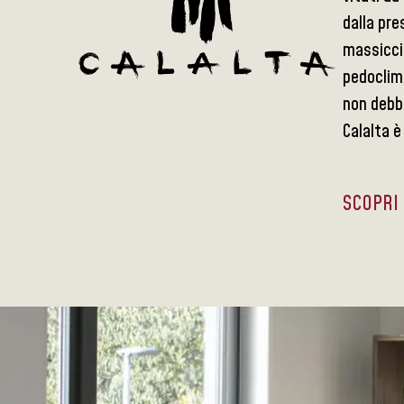
dalla pre
massiccio
pedoclima
non debb
Calalta è
SCOPRI 