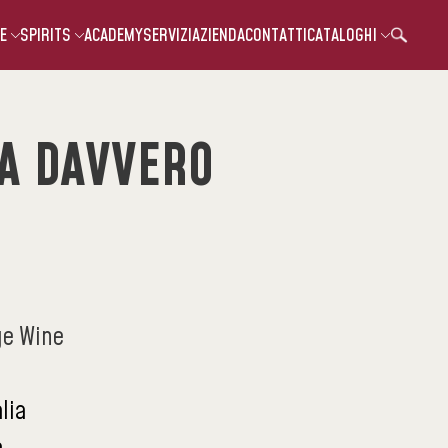
E
SPIRITS
ACADEMY
SERVIZI
AZIENDA
CONTATTI
CATALOGHI
A DAVVERO
ge Wine
a
alia