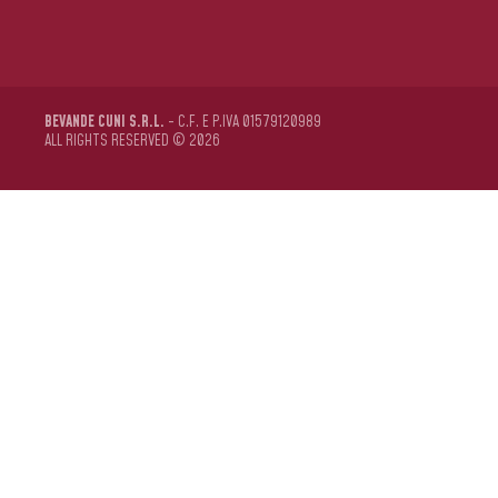
BEVANDE CUNI S.R.L.
- C.F. E P.IVA 01579120989
ALL RIGHTS RESERVED © 2026