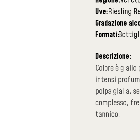
Regione:
Venet
Uve:
Riesling R
Gradazione alco
Formati:
Bottigl
Descrizione:
Colore è giallo
intensi profumi
polpa gialla, s
complesso, fre
tannico.