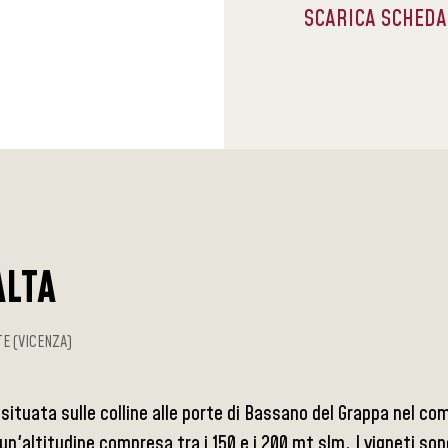
SCARICA SCHED
ALTA
E (VICENZA)
 situata sulle colline alle porte di Bassano del Grappa nel co
 un'altitudine compresa tra i 150 e i 200 mt slm. I vigneti s