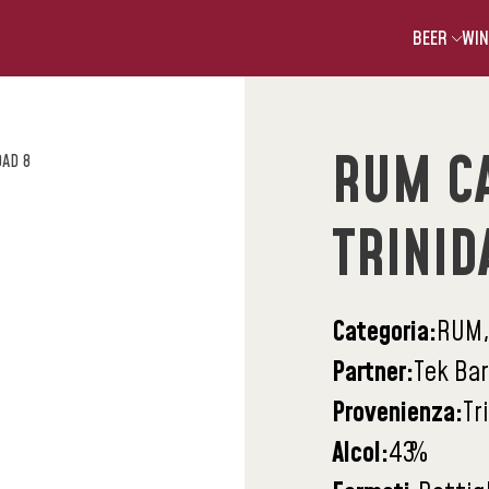
BEER
WIN
RUM C
DAD 8
TRINID
Categoria:
RUM,
Partner:
Tek Bar
Provenienza:
Tr
Alcol:
43
%