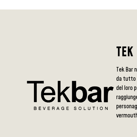
TEK
Tek Bar 
da tutto 
del loro 
raggiunge
personagg
vermouth 