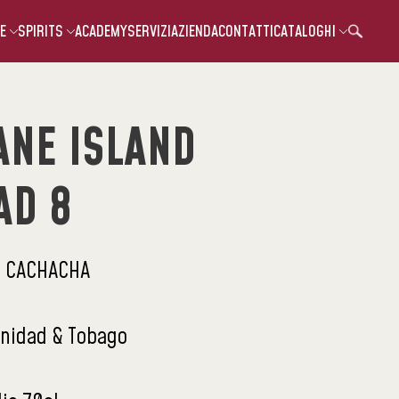
E
SPIRITS
ACADEMY
SERVIZI
AZIENDA
CONTATTI
CATALOGHI
ANE ISLAND
AD 8
 CACHACHA
inidad & Tobago