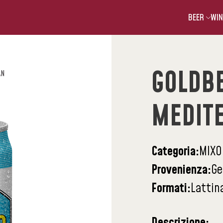
BEER
WIN
GOLDBE
AN
MEDIT
Categoria:
MIXO
Provenienza:
Ge
Formati:
Lattina
Descrizione: