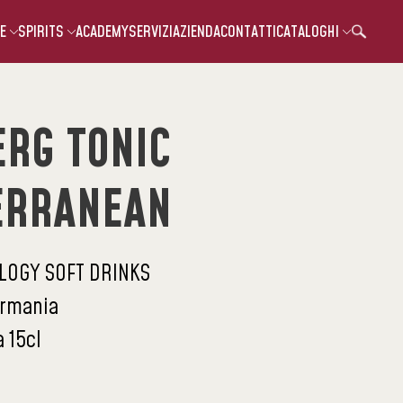
E
SPIRITS
ACADEMY
SERVIZI
AZIENDA
CONTATTI
CATALOGHI
RG TONIC
ERRANEAN
LOGY SOFT DRINKS
rmania
 15cl