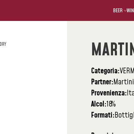
BEER
WIN
MARTIN
 DRY
Categoria:
VERM
Partner:
Martini
Provenienza:
It
Alcol:
18
%
Formati:
Bottigl