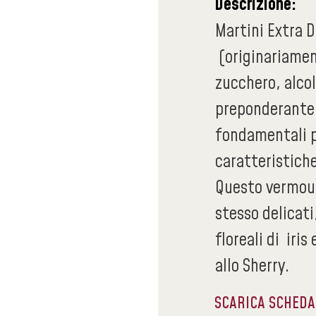
Descrizione:
Martini Extra 
(originariament
zucchero, alcol
preponderante 
fondamentali p
caratteristich
Questo vermout
stesso delicati
floreali di iris
allo Sherry.
SCARICA SCHED