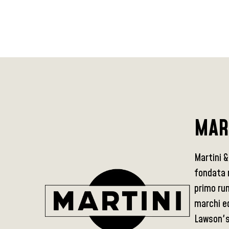
MAR
Martini &
fondata n
primo rum
marchi ed
Lawson's