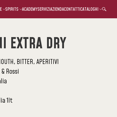
E
SPIRITS
ACADEMY
SERVIZI
AZIENDA
CONTATTI
CATALOGHI
I EXTRA DRY
OUTH, BITTER, APERITIVI
 & Rossi
alia
ia 1lt