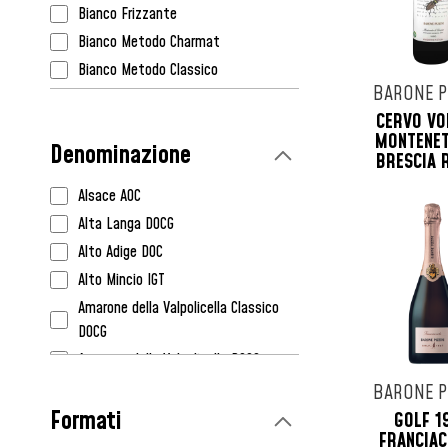
Borgo Paglianetto
Bianco Frizzante
Bortolomiol
Bianco Metodo Charmat
Cà Dei Frati
Bianco Metodo Classico
Ca' Del Bosco
BARONE P
Liquoroso
Calalta
CERVO VO
Orange Wine
MONTENET
Cà Maiol
Denominazione
Rosato
BRESCIA 
Canella
Rosato Frizzante
Castello Della Sala Marchesi Antinori
Alsace AOC
Rosato Metodo Charmat
Cavalleri
Alta Langa DOCG
Rosato Metodo Classico
Cave De Cleebourg
Alto Adige DOC
Rosso
Citari
Alto Mincio IGT
Rosso Dolce
Claudio Mariotto
Amarone della Valpolicella Classico
Rosso Dolce Frizzante
DOCG
Clos De Somméré
Rosso Frizzante
Amarone della Valpolicella DOCG
Col di Bacche
Arbois AOC
BARONE P
Contadi Castaldi
Formati
Asolo Prosecco DOCG
GOLF 1
Corteforte
FRANCIA
Asti DOCG