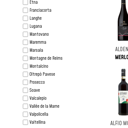
Umbria
Etna
Italia
Lazio
Franciacorta
Jamaica
Abruzzo
Langhe
Lituania
Campania
Lugana
Martinica
Puglia
Mantovano
Messico
Sicilia
Maremma
Monaco
ALDE
Sardegna
Marsala
Nicaragua
MERL
Champagne
Montagne de Reims
Norvegia
Alsazia
Montalcino
Nuova Zelanda
Borgogna
Oltrepò Pavese
Olanda
Jura
Prosecco
Peru
Bordeaux
Soave
Polonia
Valle Della Loira
Valcalepio
Portogallo
Vallée de la Marne
Repubblica Ceca
Valpolicella
Repubblica Domenicana
Valtellina
ALFIO M
Russia