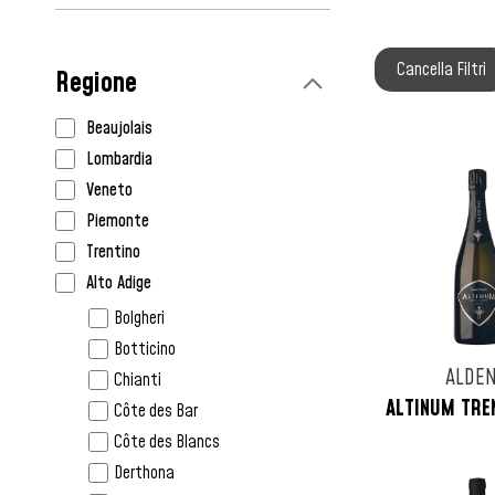
Caraibi
Cile
Cancella Filtri
Regione
Colombia
Cuba
Beaujolais
Danimarca
Lombardia
Filippine
Veneto
Francia
Piemonte
Germania
Trentino
Giappone
Alto Adige
Grecia
Friuli Venezia Giulia
Bolgheri
Guadalupa
Liguria
Botticino
Guatemala
ALDE
Toscana
Chianti
Haiti
ALTINUM TRE
Emilia
Côte des Bar
India
Romagna
Côte des Blancs
Inghilterra
Marche
Derthona
Irlanda