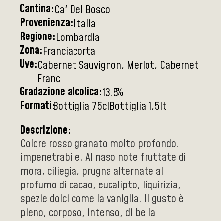
Cantina:
Ca' Del Bosco
Provenienza:
Italia
Regione:
Lombardia
Zona:
Franciacorta
Uve:
Cabernet Sauvignon, Merlot, Cabernet
Franc
Gradazione alcolica:
%
13.5
Formati:
Bottiglia 75cl
Bottiglia 1,5lt
Descrizione:
Colore rosso granato molto profondo,
impenetrabile. Al naso note fruttate di
mora, ciliegia, prugna alternate al
profumo di cacao, eucalipto, liquirizia,
spezie dolci come la vaniglia. Il gusto è
pieno, corposo, intenso, di bella