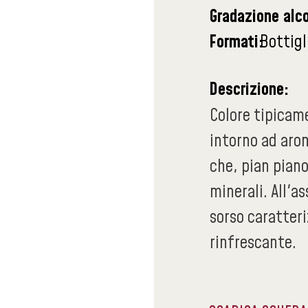
Gradazione alco
Formati:
Bottigl
Descrizione:
Colore tipicame
intorno ad arom
che, pian pian
minerali. All'a
sorso caratter
rinfrescante.