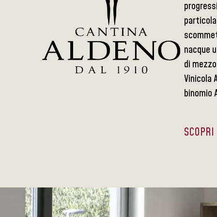
progressi
particola
scommette
nacque u
di mezzo 
Vinicola 
binomio 
SCOPRI 