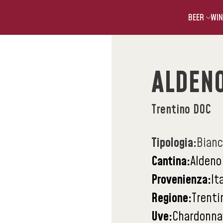
BEER
WIN
ALDEN
Trentino DOC
Tipologia:
Bian
Cantina:
Aldeno
Provenienza:
It
Regione:
Trenti
Uve:
Chardonna