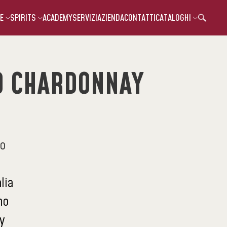
E
SPIRITS
ACADEMY
SERVIZI
AZIENDA
CONTATTI
CATALOGHI
O CHARDONNAY
co
alia
no
y